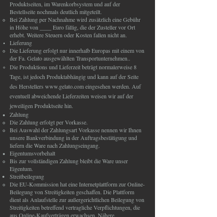
Produktseiten, im Warenkorbsystem und auf der
Bestellseite nochmals deutlich mitgeteilt.
Bei Zahlung per Nachnahme wird zusätzlich eine Gebühr
in Höhe von ____ Euro fällig, die der Zusteller vor Ort
erhebt. Weitere Steuern oder Kosten fallen nicht an.
Lieferung
Die Lieferung erfolgt nur innerhalb Europas mit einem von
der Fa. Gelato ausgewählten Transportunternehmen..
Die Produktions und Lieferzeit beträgt normalerweise 8
Tage, ist jedoch Produktabhängig und kann auf der Seite
des Herstellers
www.gelato.com
eingesehen werden. Auf
eventuell abweichende Lieferzeiten weisen wir auf der
jeweiligen Produktseite hin.
Zahlung
Die Zahlung erfolgt per Vorkasse.
Bei Auswahl der Zahlungsart Vorkasse nennen wir Ihnen
unsere Bankverbindung in der Auftragsbestätigung und
liefern die Ware nach Zahlungseingang.
Eigentumsvorbehalt
Bis zur vollständigen Zahlung bleibt die Ware unser
Eigentum.
Streitbeilegung
Die EU-Kommission hat eine Internetplattform zur Online-
Beilegung von Streitigkeiten geschaffen. Die Plattform
dient als Anlaufstelle zur außergerichtlichen Beilegung von
Streitigkeiten betreffend vertragliche Verpflichtungen, die
aus Online-Kaufverträgen erwachsen. Nähere