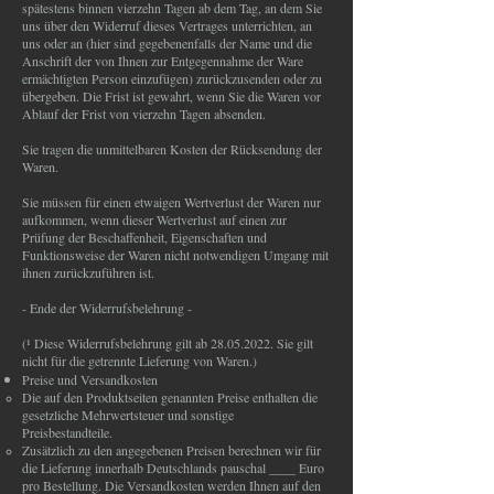
spätestens binnen vierzehn Tagen ab dem Tag, an dem Sie
uns über den Widerruf dieses Vertrages unterrichten, an
uns oder an (hier sind gegebenenfalls der Name und die
Anschrift der von Ihnen zur Entgegennahme der Ware
ermächtigten Person einzufügen) zurückzusenden oder zu
übergeben. Die Frist ist gewahrt, wenn Sie die Waren vor
Ablauf der Frist von vierzehn Tagen absenden.
Sie tragen die unmittelbaren Kosten der Rücksendung der
Waren.
Sie müssen für einen etwaigen Wertverlust der Waren nur
aufkommen, wenn dieser Wertverlust auf einen zur
Prüfung der Beschaffenheit, Eigenschaften und
Funktionsweise der Waren nicht notwendigen Umgang mit
ihnen zurückzuführen ist.
- Ende der Widerrufsbelehrung -
(¹ Diese Widerrufsbelehrung gilt ab 28.05.2022. Sie gilt
nicht für die getrennte Lieferung von Waren.)
Preise und Versandkosten
Die auf den Produktseiten genannten Preise enthalten die
gesetzliche Mehrwertsteuer und sonstige
Preisbestandteile.
Zusätzlich zu den angegebenen Preisen berechnen wir für
die Lieferung innerhalb Deutschlands pauschal ____ Euro
pro Bestellung. Die Versandkosten werden Ihnen auf den