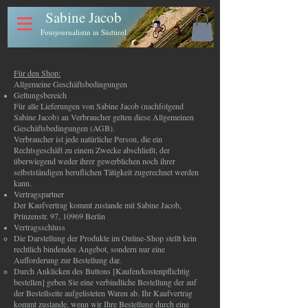
Sabine Jacob
Fotojournalistin in Südtirol
Für den Shop:
Allgemeine Geschäftsbedingungen
Geltungsbereich
Für alle Lieferungen von Sabine Jacob (nachfolgend
Sabine Jacob) an Verbraucher gelten diese Allgemeinen
Geschäftsbedingungen (AGB).
Verbraucher ist jede natürliche Person, die ein
Rechtsgeschäft zu einem Zwecke abschließt, der
überwiegend weder ihrer gewerblichen noch ihrer
selbstständigen beruflichen Tätigkeit zugerechnet werden
kann.
Vertragspartner
Der Kaufvertrag kommt zustande mit Sabine Jacob,
Prinzenstr. 97, 10969 Berlin
Vertragsschluss
Die Darstellung der Produkte im Online-Shop stellt kein
rechtlich bindendes Angebot, sondern nur eine
Aufforderung zur Bestellung dar.
Durch Anklicken des Buttons [Kaufen/kostenpflichtig
bestellen] geben Sie eine verbindliche Bestellung der auf
der Bestellseite aufgelisteten Waren ab. Ihr Kaufvertrag
kommt zustande, wenn wir Ihre Bestellung durch eine