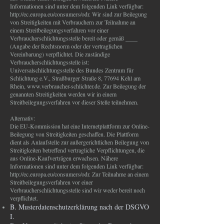
Informationen sind unter dem folgenden Link verfügbar:
http://ec.europa.eu/consumers/odr.
Wir sind zur Beilegung
von Streitigkeiten mit Verbrauchern zur Teilnahme an
einem Streitbeilegungsverfahren vor einer
Verbraucherschlichtungsstelle bereit oder gemäß ____
(Angabe der Rechtsnorm oder der vertraglichen
Vereinbarung) verpflichtet. Die zuständige
Verbraucherschlichtungsstelle ist:
Universalschlichtungsstelle des Bundes Zentrum für
Schlichtung e.V., Straßburger Straße 8, 77694 Kehl am
Rhein,
www.verbraucher-schlichter.de
. Zur Beilegung der
genannten Streitigkeiten werden wir in einem
Streitbeilegungsverfahren vor dieser Stelle teilnehmen.
Alternativ:
Die EU-Kommission hat eine Internetplattform zur Online-
Beilegung von Streitigkeiten geschaffen. Die Plattform
dient als Anlaufstelle zur außergerichtlichen Beilegung von
Streitigkeiten betreffend vertragliche Verpflichtungen, die
aus Online-Kaufverträgen erwachsen. Nähere
Informationen sind unter dem folgenden Link verfügbar:
http://ec.europa.eu/consumers/odr. Zur Teilnahme an einem
Streitbeilegungsverfahren vor einer
Verbraucherschlichtungsstelle sind wir weder bereit noch
verpflichtet.
B. Musterdatenschutzerklärung nach der DSGVO
I.