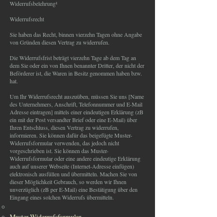
Widerrufsbelehrung¹
Widerrufsrecht
Sie haben das Recht, binnen vierzehn Tagen ohne Angabe
von Gründen diesen Vertrag zu widerrufen.
Die Widerrufsfrist beträgt vierzehn Tage ab dem Tag an
dem Sie oder ein von Ihnen benannter Dritter, der nicht der
Beförderer ist, die Waren in Besitz genommen haben bzw.
hat.
Um Ihr Widerrufsrecht auszuüben, müssen Sie uns [Name
des Unternehmers, Anschrift, Telefonnummer und E-Mail
Adresse eintragen] mittels einer eindeutigen Erklärung (zB
ein mit der Post versandter Brief oder eine E-Mail) über
Ihren Entschluss, diesen Vertrag zu widerrufen,
informieren. Sie können dafür das beigefügte Muster-
Widerrufsformular verwenden, das jedoch nicht
vorgeschrieben ist. Sie können das Muster-
Widerrufsformular oder eine andere eindeutige Erklärung
auch auf unserer Webseite (Internet-Adresse einfügen)
elektronisch ausfüllen und übermitteln. Machen Sie von
dieser Möglichkeit Gebrauch, so werden wir Ihnen
unverzüglich (zB per E-Mail) eine Bestätigung über den
Eingang eines solchen Widerrufs übermitteln.
Muster-Widerrufsformular