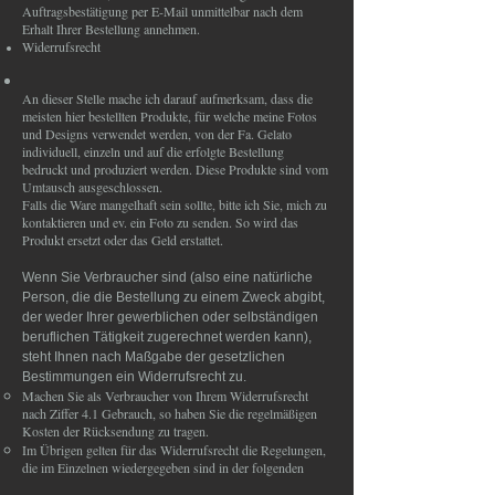
Auftragsbestätigung per E-Mail unmittelbar nach dem
Erhalt Ihrer Bestellung annehmen.
Widerrufsrecht
​An dieser Stelle mache ich darauf aufmerksam, dass die
meisten hier bestellten Produkte, für welche meine Fotos
und Designs verwendet werden, von der Fa. Gelato
individuell, einzeln und auf die erfolgte Bestellung
bedruckt und produziert werden. Diese Produkte sind vom
Umtausch ausgeschlossen.
Falls die Ware mangelhaft sein sollte, bitte ich Sie, mich zu
kontaktieren und ev. ein Foto zu senden. So wird das
Produkt ersetzt oder das Geld erstattet.
Wenn Sie Verbraucher sind (also eine natürliche
Person, die die Bestellung zu einem Zweck abgibt,
der weder Ihrer gewerblichen oder selbständigen
beruflichen Tätigkeit zugerechnet werden kann),
steht Ihnen nach Maßgabe der gesetzlichen
Bestimmungen ein Widerrufsrecht zu.
Machen Sie als Verbraucher von Ihrem Widerrufsrecht
nach Ziffer 4.1 Gebrauch, so haben Sie die regelmäßigen
Kosten der Rücksendung zu tragen.
Im Übrigen gelten für das Widerrufsrecht die Regelungen,
die im Einzelnen wiedergegeben sind in der folgenden