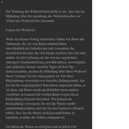
Zur Wahrung der Widerrufsfrist reicht es aus, dass Sie die
Mitteilung über die Ausübung des Widerrufsrechts vor
Ablauf der Widerrufsfrist absenden.
Folgen des Widerrufs
Wenn Sie diesen Vertrag widerrufen, haben wir Ihnen alle
Zahlungen, die wir von Ihnen erhalten haben,
einschließlich der Lieferkosten (mit Ausnahme der
zusätzlichen Kosten, die sich daraus ergeben, dass Sie eine
andere Art der Lieferung als die von uns angebotene,
günstigste Standardlieferung gewählt haben), unverzüglich
und spätestens binnen vierzehn Tagen ab dem Tag
zurückzuzahlen, an dem die Mitteilung über Ihren Widerruf
dieses Vertrags bei uns eingegangen ist. Für diese
Rückzahlung verwenden wir dasselbe Zahlungsmittel, das
Sie bei der ursprünglichen Transaktion eingesetzt haben, es
sei denn, mit Ihnen wurde ausdrücklich etwas anderes
vereinbart; in keinem Fall werden Ihnen wegen dieser
Rückzahlung Entgelte berechnet. Wir können die
Rückzahlung verweigern, bis wir die Waren wieder
zurückerhalten haben oder bis Sie den Nachweis erbracht
haben, dass Sie die Waren zurückgesandt haben, je
nachdem, welches der frühere Zeitpunkt ist.
Sie haben die Waren unverzüglich und in jedem Fall