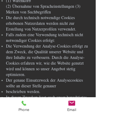
(1) Warenkorb
(2) Übernahme von Spracheinstellungen (3)
Merken von Suchbegriffen
Die durch technisch notwendige Cookies
erhobenen Nutzerdaten werden nicht zur
Erstellung von Nutzerprofilen verwendet.
Falls zudem eine Verwendung technisch nicht
notwendiger Cookies erfolgt:
Die Verwendung der Analyse-Cookies erfolgt zu
dem Zweck, die Qualität unserer Website und
ihre Inhalte zu verbessern. Durch die Analyse-
Cookies erfahren wir, wie die Website genutzt
wird und können so unser Angebot stetig
optimieren.
Der genaue Einsatzzweck der Analysecookies
sollte an dieser Stelle genauer
beschrieben werden.
In diesen Zwecken liegt auch unser berechtigtes
Interesse in der Verarbeitung der
personenbezogenen Daten nach Art. 6 Abs. 1 lit.
Phone
Email
f DSGVO.
e) Dauer der Speicherung, Widerspruchs- und
Beseitigungsmöglichkeit
Cookies werden auf dem Rechner des Nutzers