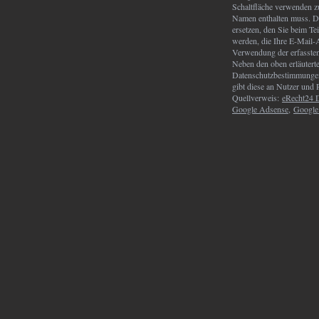
Schaltfläche verwenden zu
Namen enthalten muss. D
ersetzen, den Sie beim Te
werden, die Ihre E-Mail-
Verwendung der erfassten
Neben den oben erläutert
Datenschutzbestimmungen 
gibt diese an Nutzer und 
Quellverweis:
eRecht24 D
Google Adsense
,
Google