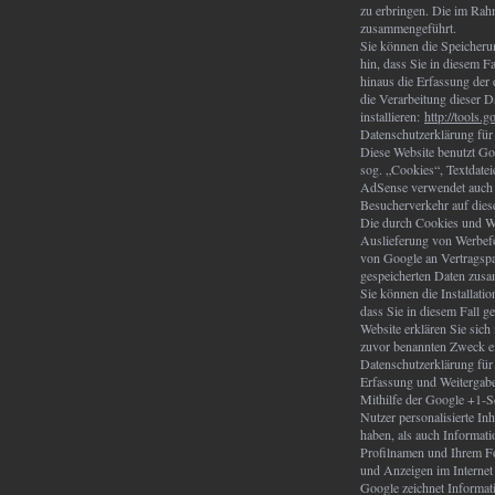
zu erbringen. Die im Rah
zusammengeführt.
Sie können die Speicheru
hin, dass Sie in diesem F
hinaus die Erfassung der
die Verarbeitung dieser 
installieren:
http://tools.
Datenschutzerklärung fü
Diese Website benutzt G
sog. „Cookies“, Textdate
AdSense verwendet auch 
Besucherverkehr auf dies
Die durch Cookies und We
Auslieferung von Werbefo
von Google an Vertragspa
gespeicherten Daten zus
Sie können die Installati
dass Sie in diesem Fall g
Website erklären Sie sic
zuvor benannten Zweck e
Datenschutzerklärung fü
Erfassung und Weitergabe
Mithilfe der Google +1-Sc
Nutzer personalisierte In
haben, als auch Informat
Profilnamen und Ihrem Fo
und Anzeigen im Internet
Google zeichnet Informat