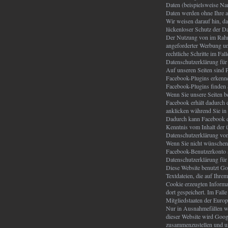
Daten (beispielsweise Nam
Daten werden ohne Ihre a
Wir weisen darauf hin, d
lückenloser Schutz der Da
Der Nutzung von im Rahme
angeforderter Werbung und
rechtliche Schritte im F
Datenschutzerklärung für
Auf unseren Seiten sind 
Facebook-Plugins erkenne
Facebook-Plugins finden 
Wenn Sie unsere Seiten b
Facebook erhält dadurch 
anklicken während Sie in 
Dadurch kann Facebook de
Kenntnis vom Inhalt der ü
Datenschutzerklärung vo
Wenn Sie nicht wünschen,
Facebook-Benutzerkonto 
Datenschutzerklärung für
Diese Website benutzt Go
Textdateien, die auf Ihr
Cookie erzeugten Informa
dort gespeichert. Im Fal
Mitgliedstaaten der Euro
Nur in Ausnahmefällen wi
dieser Website wird Goog
zusammenzustellen und um