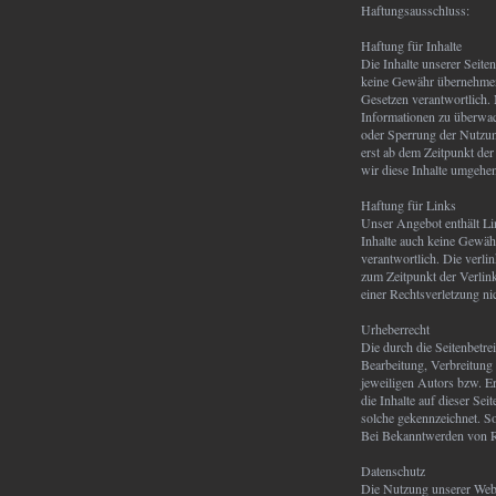
Haftungsausschluss:
Haftung für Inhalte
Die Inhalte unserer Seiten
keine Gewähr übernehmen.
Gesetzen verantwortlich. 
Informationen zu überwac
oder Sperrung der Nutzun
erst ab dem Zeitpunkt de
wir diese Inhalte umgehen
Haftung für Links
Unser Angebot enthält Lin
Inhalte auch keine Gewähr 
verantwortlich. Die verl
zum Zeitpunkt der Verlink
einer Rechtsverletzung n
Urheberrecht
Die durch die Seitenbetre
Bearbeitung, Verbreitung
jeweiligen Autors bzw. Er
die Inhalte auf dieser Sei
solche gekennzeichnet. S
Bei Bekanntwerden von Re
Datenschutz
Die Nutzung unserer Webs