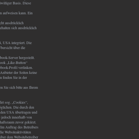
williger Basis. Diese
en aufweisen kann. Ein
cht ausdrücklich
ehalten sich ausdrücklich
, USA integriert. Die
bersicht über die
ook-Server hergestellt.
book „Like-Button“
book-Profil verlinken.
Anbieter der Seiten keine
 finden Sie in der
 Sie sich bitte aus Ihrem
det sog. „Cookies“,
öglichen. Die durch den
n den USA übertragen und
 jedoch innerhalb von
haftsraum zuvor gekürzt.
 Im Auftrag des Betreibers
ie Websiteaktivitäten
über dem Websitebetreiber