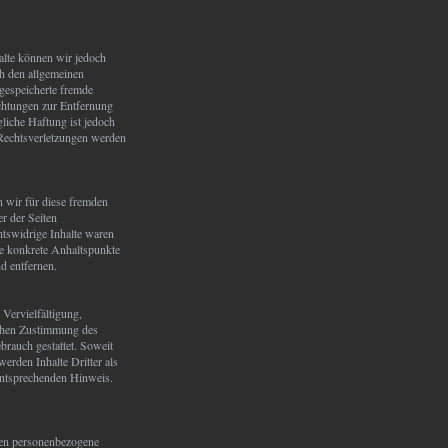
halte können wir jedoch
h den allgemeinen
 gespeicherte fremde
chtungen zur Entfernung
liche Haftung ist jedoch
 Rechtsverletzungen werden
n wir für diese fremden
er der Seiten
htswidrige Inhalte waren
hne konkrete Anhaltspunkte
d entfernen.
 Vervielfältigung,
ichen Zustimmung des
brauch gestattet. Soweit
werden Inhalte Dritter als
entsprechenden Hinweis.
ten personenbezogene