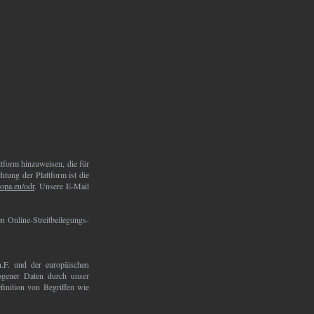
ttform hinzuweisen, die für
htung der Plattform ist die
ropa.eu/odr
. Unsere E-Mail
n Online-Streitbeilegungs-
.F. und der europäischen
gener Daten durch unser
finition von Begriffen wie