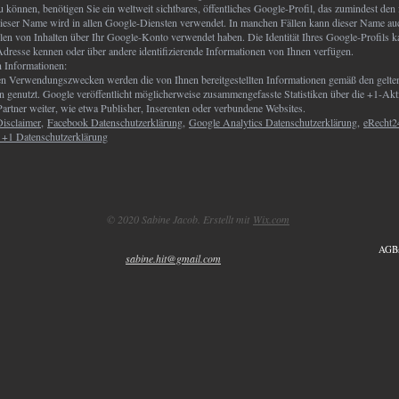
 können, benötigen Sie ein weltweit sichtbares, öffentliches Google-Profil, das zumindest den 
ieser Name wird in allen Google-Diensten verwendet. In manchen Fällen kann dieser Name a
ilen von Inhalten über Ihr Google-Konto verwendet haben. Die Identität Ihres Google-Profils 
Adresse kennen oder über andere identifizierende Informationen von Ihnen verfügen.
 Informationen:
en Verwendungszwecken werden die von Ihnen bereitgestellten Informationen gemäß den gelt
genutzt. Google veröffentlicht möglicherweise zusammengefasste Statistiken über die +1-Akti
Partner weiter, wie etwa Publisher, Inserenten oder verbundene Websites.
isclaimer
,
Facebook Datenschutzerklärung
,
Google Analytics Datenschutzerklärung
,
eRecht2
 +1 Datenschutzerklärung
© 2020 Sabine Jacob. Erstellt mit
Wix.com
AGBs
sabine.hit@gmail.com