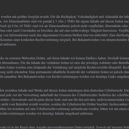
 wurden mit größter Sorgfalt erstellt. Für die Richtigkeit, Vollständigkeit und Aktualität der In
 Als Diensteanbieter sind wir gemäß § 7 Abs.1 TMG für eigene Inhalte auf diesen Seiten nac
Nach §§ 8 bis 10 TMG sind wir als Diensteanbieter jedoch nicht verpflichtet, übermittelte oder
hen oder nach Umständen zu forschen, die auf eine rechtswidrige Tätigkeit hinweisen. Verpfli
g von Informationen nach den allgemeinen Gesetzen bleiben hiervon unberührt. Eine diesbezüg
r Kenntnis einer konkreten Rechtsverletzung möglich. Bei Bekanntwerden von entsprechenden
d entfernen.
ks zu externen Webseiten Dritter, auf deren Inhalte wir keinen Einfluss haben. Deshalb könne
übernehmen. Für die Inhalte der verlinkten Seiten ist stets der jeweilige Anbieter oder Betreib
inkten Seiten wurden zum Zeitpunkt der Verlinkung auf mögliche Rechtsverstöße überprüft. Rec
ung nicht erkennbar. Eine permanente inhaltliche Kontrolle der verlinkten Seiten ist jedoch o
icht zumutbar. Bei Bekanntwerden von Rechtsverletzungen werden wir derartige Links umgehen
iber erstellten Inhalte und Werke auf diesen Seiten unterliegen dem deutschen Urheberrecht. Die
 und jede Art der Verwertung außerhalb der Grenzen des Urheberrechtes bedürfen der schriftl
stellers. Downloads und Kopien dieser Seite sind nur für den privaten, nicht kommerziellen Ge
te nicht vom Betreiber erstellt wurden, werden die Urheberrechte Dritter beachtet. Insbesondere 
ollten Sie trotzdem auf eine Urheberrechtsverletzung aufmerksam werden, bitten wir um einen 
chtsverletzungen werden wir derartige Inhalte umgehend entfernen.
eite ist in der Regel ohne Angabe personenbezogener Daten möglich. Soweit auf unseren Sei