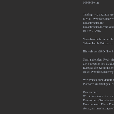
10969 Berlin
Telefon: +49 152 295 60
E-Mail: eventfoto.jacob
Umsatzsteuer-ID:
Umsatzsteuer-Identifikat
DE135977916
Verantwortlich für den In
Sabine Jacob, Prinzenstr.
Hinweis gemäß Online-St
Nach geltendem Recht sind
die Beilegung von Streiti
Europäische Kommission z
lautet:
eventfoto.jacob@g
Wir weisen aber darauf h
Plattform zu beteiligen.
Datenschutz:
Wir informieren Sie na
Datenschutz-Grundvero
Unternehmen. Diese Daten
etwa „personenbezogene 