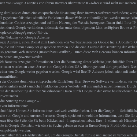
men von Google Analytics von Ihrem Browser übermittelte IP-Adresse wird nicht mit andere
ng der Cookies durch eine entsprechende Einstellung Ihrer Browser-Software verhindern; wir w
all gegebenenfalls nicht sämtliche Funktionen dieser Website vollumfänglich werden nutzen kö
 durch das Cookie erzeugten und auf Ihre Nutzung der Website bezogenen Daten (inkl. Ihrer I
Daten durch Google verhindern, indem sie das unter dem folgenden Link verfügbare Browser-Pl
google.com/dlpage/gaoptout?hl=de
.
r die Nutzung von Google Adsense
oogle AdSense, einen Dienst zum Einbinden von Werbeanzeigen der Google Inc. („Google“).
ien, die auf Ihrem Computer gespeichert werden und die eine Analyse der Benutzung der Websi
so genannte Web Beacons (unsichtbare Grafiken). Durch diese Web Beacons können Informat
en Seiten ausgewertet werden.
b Beacons erzeugten Informationen über die Benutzung dieser Website (einschließlich Ihrer 
rmaten werden an einen Server von Google in den USA übertragen und dort gespeichert. Die
rtner von Google weiter gegeben werden. Google wird Ihre IP-Adresse jedoch nicht mit ande
ammenführen.
on der Cookies durch eine entsprechende Einstellung Ihrer Browser Software verhindern; wir we
egebenenfalls nicht sämtliche Funktionen dieser Website voll umfänglich nutzen können. Durch
h mit der Bearbeitung der über Sie erhobenen Daten durch Google in der zuvor beschriebenen 
inverstanden.
r die Nutzung von Google +1
 von Informationen:
haltfläche können Sie Informationen weltweit veröffentlichen. über die Google +1-Schaltfläche
halte von Google und unseren Partnern. Google speichert sowohl die Information, dass Sie für 
ionen über die Seite, die Sie beim Klicken auf +1 angesehen haben. Ihre +1 können als Hinwe
to in Google-Diensten, wie etwa in Suchergebnissen oder in Ihrem Google-Profil, oder an and
 eingeblendet werden.
ionen über Ihre +1-Aktivitäten auf, um die Google-Dienste für Sie und andere zu verbessern.