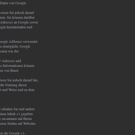
n Daten von Google
eisen Sie jedoch darauf
nnen. Sie können darüber
P-Adresse) an Google sowie
ugin herunterladen und
 Google AdSense verwendet
te ermöglicht. Google
ionen wie der
IP-Adresse) und
se Informationen können
ren von Ihnen
isen Sie jedoch darauf hin,
 die Nutzung dieser
Art und Weise und zu dem
 erhalten Sie und andere
einen Inhalt +1 gegeben
ise zusammen mit Ihrem
eren Stellen auf Websites
 Um die Google +1-