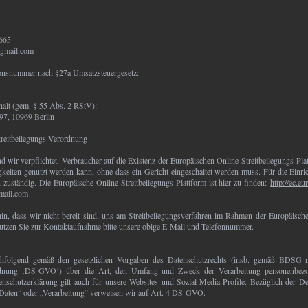
 665
@gmail.com
ionsnummer nach §27a Umsatzsteuergesetz:
halt (gem. § 55 Abs. 2 RStV):
 97, 10969 Berlin
reitbeilegungs-Verordnung
 wir verpflichtet, Verbraucher auf die Existenz der Europäischen Online-Streitbeilegungs-Pla
gkeiten genutzt werden kann, ohne dass ein Gericht eingeschaltet werden muss. Für die Einric
uständig. Die Europäische Online-Streitbeilegungs-Plattform ist hier zu finden:
http://ec.eu
mail.com
in, dass wir nicht bereit sind, uns am Streitbeilegungsverfahren im Rahmen der Europäische
 Nutzen Sie zur Kontaktaufnahme bitte unsere obige E-Mail und Telefonnummer.
chfolgend gemäß den gesetzlichen Vorgaben des Datenschutzrechts (insb. gemäß BDSG n
rdnung ‚DS-GVO‘) über die Art, den Umfang und Zweck der Verarbeitung personenbezo
schutzerklärung gilt auch für unsere Websites und Sozial-Media-Profile. Bezüglich der De
Daten“ oder „Verarbeitung“ verweisen wir auf Art. 4 DS-GVO.