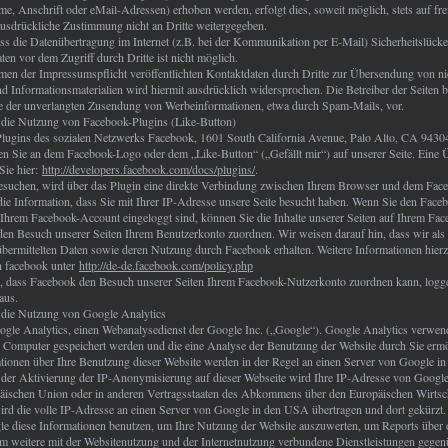
e, Anschrift oder eMail-Adressen) erhoben werden, erfolgt dies, soweit möglich, stets auf frei
usdrückliche Zustimmung nicht an Dritte weitergegeben.
ass die Datenübertragung im Internet (z.B. bei der Kommunikation per E-Mail) Sicherheitslück
ten vor dem Zugriff durch Dritte ist nicht möglich.
n der Impressumspflicht veröffentlichten Kontaktdaten durch Dritte zur Übersendung von ni
 Informationsmaterialien wird hiermit ausdrücklich widersprochen. Die Betreiber der Seiten b
alle der unverlangten Zusendung von Werbeinformationen, etwa durch Spam-Mails, vor.
 die Nutzung von Facebook-Plugins (Like-Button)
Plugins des sozialen Netzwerks Facebook, 1601 South California Avenue, Palo Alto, CA 94304
n Sie an dem Facebook-Logo oder dem „Like-Button“ („Gefällt mir“) auf unserer Seite. Eine Ü
Sie hier:
http://developers.facebook.com/docs/plugins/
.
esuchen, wird über das Plugin eine direkte Verbindung zwischen Ihrem Browser und dem Faceb
die Information, dass Sie mit Ihrer IP-Adresse unsere Seite besucht haben. Wenn Sie den Face
Ihrem Facebook-Account eingeloggt sind, können Sie die Inhalte unserer Seiten auf Ihrem Face
n Besuch unserer Seiten Ihrem Benutzerkonto zuordnen. Wir weisen darauf hin, dass wir als 
bermittelten Daten sowie deren Nutzung durch Facebook erhalten. Weitere Informationen hierzu
n facebook unter
http://de-de.facebook.com/policy.php
 dass Facebook den Besuch unserer Seiten Ihrem Facebook-Nutzerkonto zuordnen kann, loggen
aus.
 die Nutzung von Google Analytics
ogle Analytics, einen Webanalysedienst der Google Inc. („Google“). Google Analytics verwen
em Computer gespeichert werden und die eine Analyse der Benutzung der Website durch Sie erm
tionen über Ihre Benutzung dieser Website werden in der Regel an einen Server von Google i
le der Aktivierung der IP-Anonymisierung auf dieser Webseite wird Ihre IP-Adresse von Google
päischen Union oder in anderen Vertragsstaaten des Abkommens über den Europäischen Wirtsc
rd die volle IP-Adresse an einen Server von Google in den USA übertragen und dort gekürzt.
le diese Informationen benutzen, um Ihre Nutzung der Website auszuwerten, um Reports über d
 weitere mit der Websitenutzung und der Internetnutzung verbundene Dienstleistungen gegen