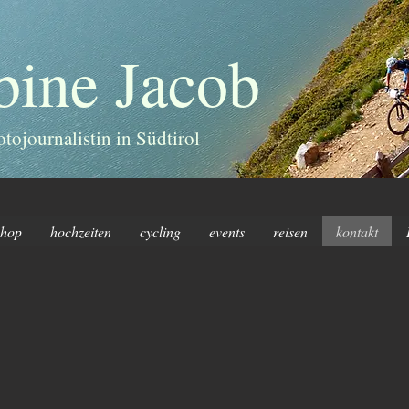
bine Jacob
otojournalistin in Südtirol
shop
hochzeiten
cycling
events
reisen
kontakt