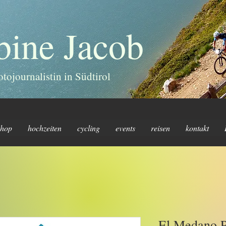
bine Jacob
otojournalistin in Südtirol
shop
hochzeiten
cycling
events
reisen
kontakt
El Medano P