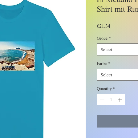
Shirt mit Ru
Price
€21.34
Größe
*
Select
Farbe
*
Select
Quantity
*