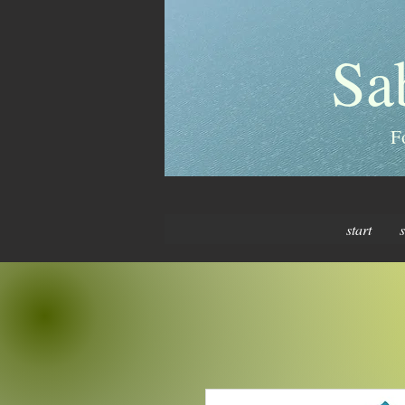
Sa
F
start